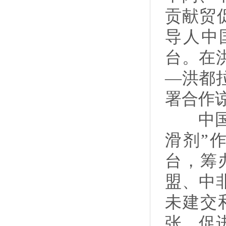
贡献贸促
导人中
台。在
—洪都
署合作
中国贸
滑剂”
台，筹
盟、中
未建交
张、促