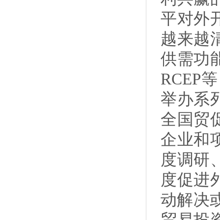
平对外
越来越
供需功
RCE
举办系
全国贸
企业和
度调研
度促进
动解决或