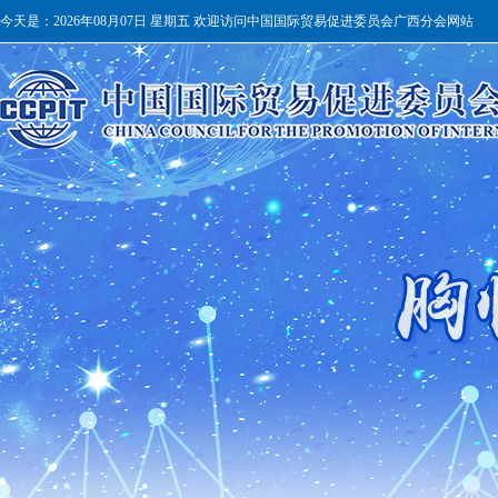
今天是：
2026年08月07日 星期五 欢迎访问中国国际贸易促进委员会广西分会网站