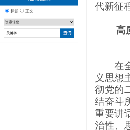
代新征
标题
正文
高质量
在全党
义思想
彻党的
结奋斗
重要讲
治性、