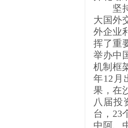
坚持以
大国外
外企业
挥了重
举办中
机制框
年12
果，在
八届投
台，23
中阿、