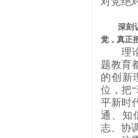
对党绝
深刻认
觉，真正
理论强
题教育
的创新
位，把
平新时
通、知
志、协