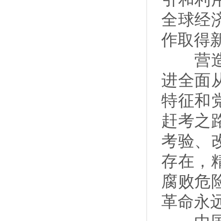
全球经
作取得
营造风
进全面
特征和
赶考之
考验、
存在，
腐败危
革命永