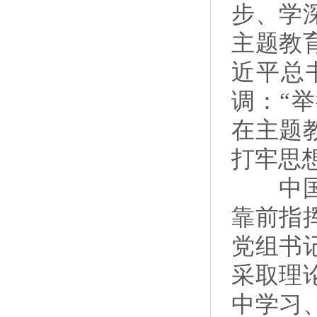
步、学
主题教
近平总
调：“
在主题
打牢思
中国贸
靠前指
党组书
采取理
中学习