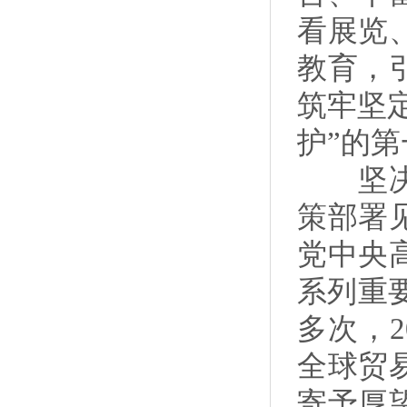
看展览
教育，
筑牢坚
护”的
坚决落
策部署
党中央
系列重
多次，2
全球贸
寄予厚