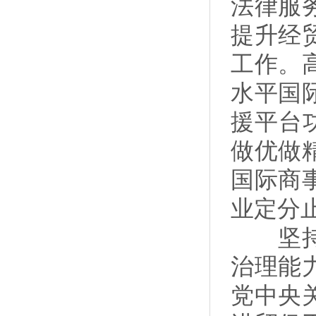
法律服
提升经
工作。
水平国
援平台功
做优做
国际商
业定分
坚持深
治理能
党中央