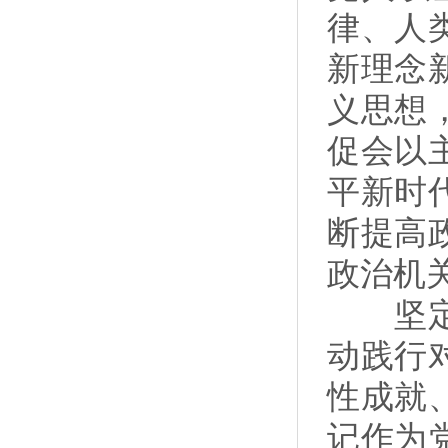
律、人
新理念
义思想
促会以
平新时
断提高
政治机
坚定拥
动践行
性成就
记作为