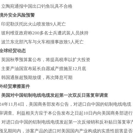
陶宛通报中国出口钓鱼玩具不合格
境外安全风险预警
尼勒沃托比火山喷发致9人死亡
利维亚政府称200多名士兵遭武装人员挟持
兰东北部汽车与火车相撞事故致5人死亡
全球经贸动态
国秋季预算案公布，将提高税率以扩大投资
要产油国宣布延长自愿减产措施至12月底
国通胀超预期放缓，再次降息可期
经贸摩擦案件
国对中国铝制电线电缆发起第一次双反日落复审调查
年11月4日，美国商务部发布公告，对进口自中国的铝制电线电缆（Alumi
审调查。利益相关方应于本公告发布之日起10日内向美国商务部进行应
C）对进口自中国的铝制电线电缆发起第一次反倾销和反补贴日落复
预见期间内，涉案产品的进口对美国国内产业构成的实质性损害是否将继