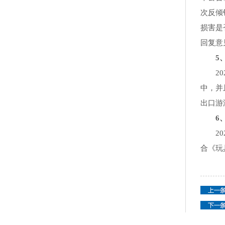
次反倾
损害是
回复意
5、奥
202
中，并
出口游泳
6、立
202
合《玩