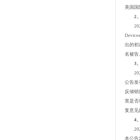
美国国
2、美
2024
Devic
出的初
名被告
3、美
202
公告发
反倾销
害是否
复意见
4、美
202
本公告