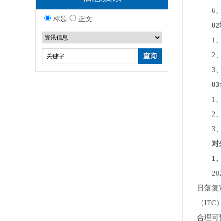
6、立
标题
正文
02
1、印
2、玻
3、波
03
1、英
2、主
3、韩
对外
1、美
2024
日落复
（IT
合理可