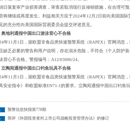
销日落复审产业损害调查，审查若取消现行反倾销措施，在合理可预
否将继续或再度发生。利益相关方应于2024年12月2日前向美国国际
见的充分性向美国国际贸易委员会提交评述意见。
地利通报中国出口游泳背心不合格
4年11月1日，据欧盟非食品类快速预警系统（RAPEX）官网消
且缺乏必要的警告和用户说明，存在溺水危险，不符合《个人防护装备条
背心不合格。警报编号：A12/03006/24。
陶宛通报中国出口钓鱼玩具不合格
4年11月1日，据欧盟非食品类快速预警系统（RAPEX）官网消
具安全指令》和欧盟标准EN71-1的要求。立陶宛通报中国出口钓鱼玩具不
预警信息快报第778期
简评《外国投资者对上市公司战略投资管理办法》的修订