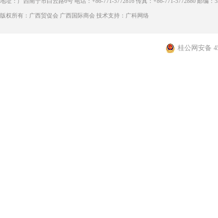
地址：广西南宁市白云路6号 电话：+86-771-5772816 传真：+86-771-5772880 邮编：53
版权所有：广西贸促会 广西国际商会 技术支持：广科网络
桂公网安备 450