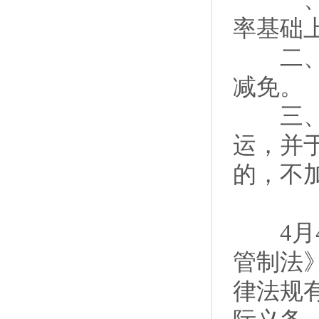
率基础上
二、现
减免。
三、20
运，并于2
的，不
4月4
管制法
律法规