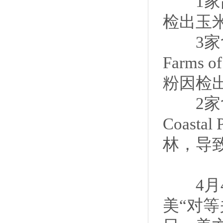
1家高粱
检出玉
3家禽肉骨
Farms 
粉因检
2家禽肉产
Coast
林，导
4月4
美“对