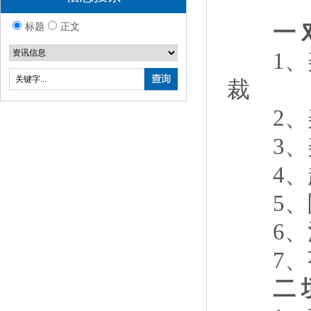
一 对
标题
正文
1、美
裁
2、美
3、美
4、越
5、阿
6、法
7、荷
二 境