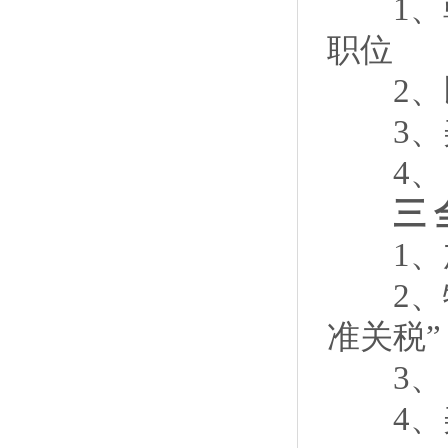
1、韩
职位
2、以
3、美
4、日
三 全
1、加
2、特
准关税”
3、日
4、美