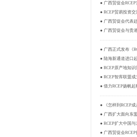
●
广西贸促会RCE
●
RCEP贸易投资
●
广西贸促会代表赴
●
广西贸促会与贵港
●
广西正式发布《R
●
陆海新通道进口
●
RCEP原产地知
●
RCEP智库联盟成
●
借力RCEP扬帆起
●
《怎样到RCEP
●
广西扩大面向东盟
●
RCEP扩大中国与
●
广西贸促会RCE