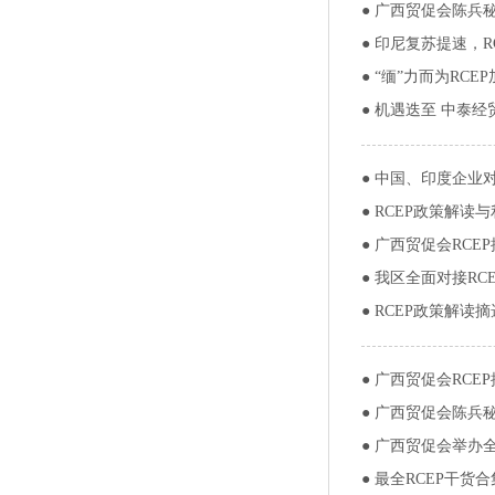
●
广西贸促会陈兵秘
●
印尼复苏提速，R
●
“缅”力而为RCE
●
机遇迭至 中泰经
●
中国、印度企业
●
RCEP政策解读
●
广西贸促会RCE
●
我区全面对接RC
●
RCEP政策解读摘
●
广西贸促会RCE
●
广西贸促会陈兵秘
●
广西贸促会举办全
●
最全RCEP干货合