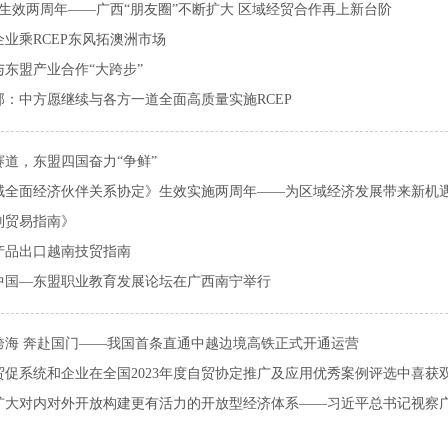
EP生效两周年——广西“朋友圈”不断扩大 区域经贸合作再上新台阶
企业乘RCEP东风拓澳洲市场
与东盟产业合作“大跨步”
部：中方愿继续与各方一道全面高质量实施RCEP
赛道，东盟四国奋力“争鲜”
域全面经济伙伴关系协定》生效实施两周年——为区域经济发展带来新机
别贸易指南》
产品出口越南技贸指南
23中国—东盟职业教育发展论坛在广西南宁举行
跨海 奔赴国门——我国首条直通中越边境高铁正式开通运营
贸促系统和企业在全国2023年度自贸协定推广及应用优秀案例评选中喜获
扩大对内对外开放构建更有活力的开放型经济体系——习近平总书记视察