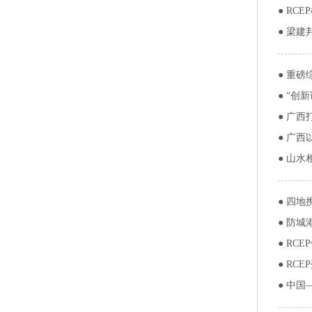
●
RC
●
梁建
●
重磅
●
“创新
●
广西打
●
广西
●
山水
●
四地携
●
防城
●
RCE
●
RCE
●
中国