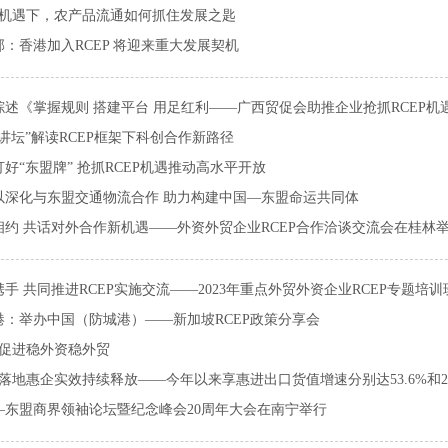
EP机遇下，农产品流通如何抓住发展之匙
邦：香港加入RCEP 将迎来重大发展契机
综述《掌握规则 搭建平台 用足红利——广西贸促会助推企业抢抓RCEP机
讲坛”解读RCEP框架下科创合作新路径
好“东盟牌” 抢抓RCEP机遇推动高水平开放
以深化与东盟交通物流合作 助力构建中国—东盟命运共同体
相约 共话对外合作新机遇——外资外贸企业RCEP合作洽谈交流会在桂林
手 共同推进RCEP实施交流——2023年重点外贸外资企业RCEP专题培
港：举办中国（防城港）——新加坡RCEP政策分享会
P促进稳外资稳外贸
P落地惠企实效持续释放——今年以来享惠进出口货值增速分别达53.6%和20
—东盟商界领袖论坛暨纪念峰会20周年大会在南宁举行