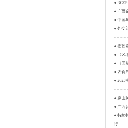
●
RC
●
广西
●
中国
●
外交
●
榴莲
●
《区
●
《国
●
农食
●
20
●
穿山
●
广西
●
持续
行