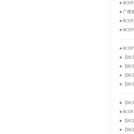
●
RCE
●
广西
●
RCE
●
RCE
●
RCE
●
【R
●
【R
●
【R
●
【R
●
【R
●
RC
●
【R
●
【R