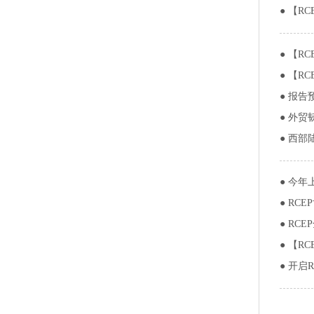
●
【R
●
【R
●
【R
●
报告
●
外贸
●
西部
●
今年
●
RC
●
RC
●
【R
●
开启