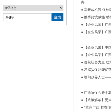
办
●
享开放机遇 促桂
●
携手跨境赋能·
●
【企业风采】广
●
【企业风采】广
●
【企业风采】中
●
【企业风采】广
●
凝聚社会力量 助
●
发挥贸促职能优势
●
缅甸政界人士—
●
广西贸促会关于2
●
【政策解读】更大
●
“营商广西·桂在